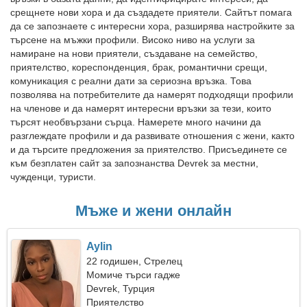
срещнете нови хора и да създадете приятели. Сайтът помага
да се запознаете с интересни хора, разширява настройките за
търсене на мъжки профили. Високо ниво на услуги за
намиране на нови приятели, създаване на семейство,
приятелство, кореспонденция, брак, романтични срещи,
комуникация с реални дати за сериозна връзка. Това
позволява на потребителите да намерят подходящи профили
на членове и да намерят интересни връзки за тези, които
търсят необвързани сърца. Намерете много начини да
разглеждате профили и да развивате отношения с жени, както
и да търсите предложения за приятелство. Присъединете се
към безплатен сайт за запознанства Devrek за местни,
чужденци, туристи.
Мъже и жени онлайн
Aylin
22 годишен, Стрелец
Момиче търси гадже
Devrek, Турция
Приятелство