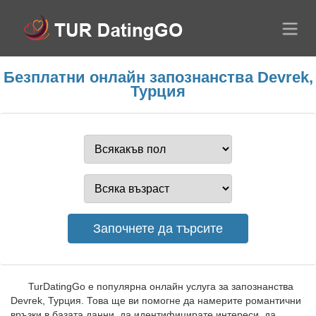
Безплатни онлайн запознанства Devrek,
Турция
TurDatingGo е популярна онлайн услуга за запознанства
Devrek, Турция. Това ще ви помогне да намерите романтични
връзки в базата данни, да идентифицирате интереси, да