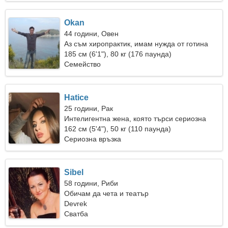
Okan
44 години, Овен
Аз съм хиропрактик, имам нужда от готина
жена
185 см (6'1"), 80 кг (176 паунда)
Семейство
Hatice
25 години, Рак
Интелигентна жена, която търси сериозна
връзка
162 см (5'4"), 50 кг (110 паунда)
Сериозна връзка
Sibel
58 години, Риби
Обичам да чета и театър
Devrek
Сватба