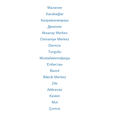
Малатия
Karabağlar
Кахраманмараш
Денизли
Aksaray Merkez
Osmaniye Merkez
Derince
Turgutlu
Mustafakemalpaşa
Елбистан
Bismil
Bilecik Merkez
Zile
Adilcevaz
Keskin
Mut
Çumra