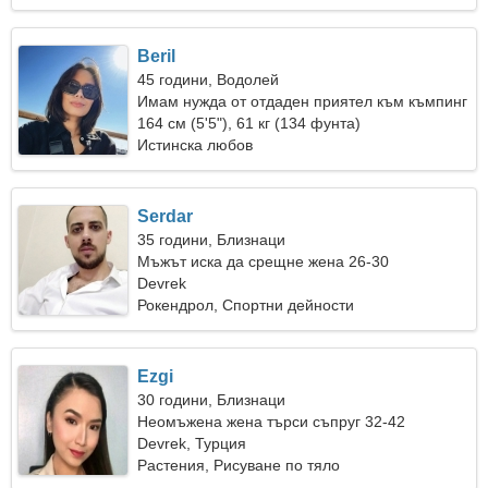
Beril
45 години, Водолей
Имам нужда от отдаден приятел към къмпинг
164 см (5'5"), 61 кг (134 фунта)
Истинска любов
Serdar
35 години, Близнаци
Мъжът иска да срещне жена 26-30
Devrek
Рокендрол, Спортни дейности
Ezgi
30 години, Близнаци
Неомъжена жена търси съпруг 32-42
Devrek, Турция
Растения, Рисуване по тяло