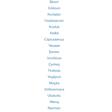
Besni
Göksun
Kurtalan
Ceylanpınar
Kozluk
Kelkit
Саръкамъш
Чешме
Белен
İncirliova
Çerkeş
Tirebolu
Yeşilyurt
Maçka
Gölmarmara
Uluborlu
Akkuş
Narman