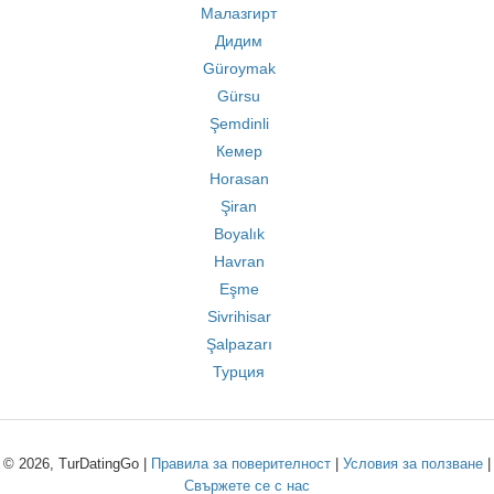
Малазгирт
Дидим
Güroymak
Gürsu
Şemdinli
Кемер
Horasan
Şiran
Boyalık
Havran
Eşme
Sivrihisar
Şalpazarı
Турция
© 2026, TurDatingGo |
Правила за поверителност
|
Условия за ползване
|
Свържете се с нас