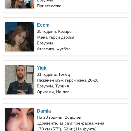
Ерзурум
Приятелство
Ecem
35 години, Козирог
Жена търси двойка
Ерзурум
Атлетика, Футбол
Yigit
31 година, Телец
Неженен мъж търси жена 26-28
Ерзурум, Турция
Оригами, На лов
Damla
На 23 години, Водолей
Здравейте, аз съм прекрасна жена
170 см (5'7"), 52 кг (114 фунта)