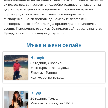
ви позволява да настроите подробно разширено търсене, за
да разширите кръга си от приятели. Търсете интересни
партньори, като използвате уникален алгоритъм за
съвпадение, ще ви позволи да намерите перфектни
съвпадения с потребители и да организирате романтични
срещи. Присъединете се към безплатен сайт за запознанства
Ерзурум за местни, чужденци, туристи.
Мъже и жени онлайн
Huseyin
57 години, Скорпион
Мъж търси старша дама
Ерзурум, Турция
Краткосрочна връзка
Duygu
26 години, Телец
Момиче търси гадже 30-37