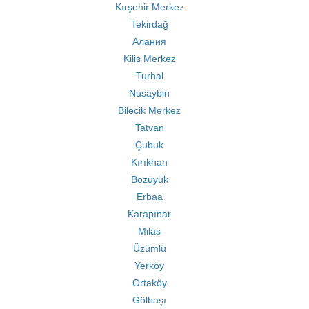
Kırşehir Merkez
Tekirdağ
Алания
Kilis Merkez
Turhal
Nusaybin
Bilecik Merkez
Tatvan
Çubuk
Kırıkhan
Bozüyük
Erbaa
Karapınar
Milas
Üzümlü
Yerköy
Ortaköy
Gölbaşı