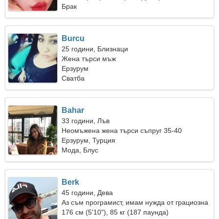
Брак
Burcu
25 години, Близнаци
Жена търси мъж
Ерзурум
Сватба
Bahar
33 години, Лъв
Неомъжена жена търси съпруг 35-40
Ерзурум, Турция
Мода, Блус
Berk
45 години, Дева
Аз съм програмист, имам нужда от грациозна
жена
176 см (5'10"), 85 кг (187 паунда)