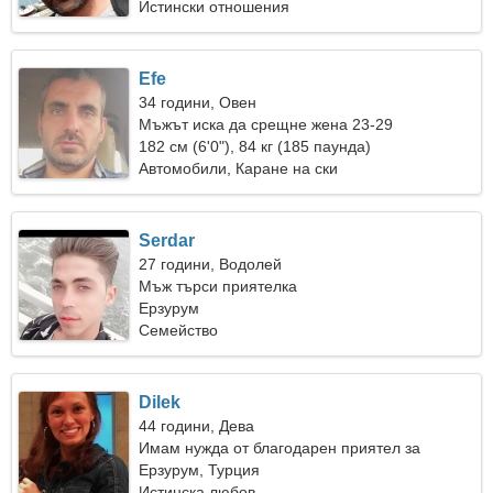
Истински отношения
Efe
34 години, Овен
Мъжът иска да срещне жена 23-29
182 см (6'0"), 84 кг (185 паунда)
Автомобили, Каране на ски
Serdar
27 години, Водолей
Мъж търси приятелка
Ерзурум
Семейство
Dilek
44 години, Дева
Имам нужда от благодарен приятел за
романтика
Ерзурум, Турция
Истинска любов