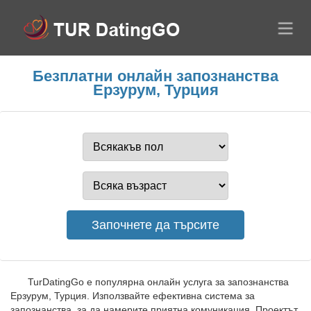
Безплатни онлайн запознанства
Ерзурум, Турция
TurDatingGo е популярна онлайн услуга за запознанства
Ерзурум, Турция. Използвайте ефективна система за
запознанства, за да намерите приятна комуникация. Проектът