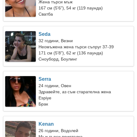
Жена търси мъж
167 см (5'6"), 54 кг (119 паунда)
Сватба
Seda
32 години, Везни
Неомъжена жена търси съпруг 37-39
171 см (5'8"), 62 кг (136 паунда)
Сноуборд, Боулинг
Serra
24 години, Овен
Здравейте, аз съм старателна жена
Espiye
Брак
Kenan
26 години, Водолей
Мъж търси приятелка