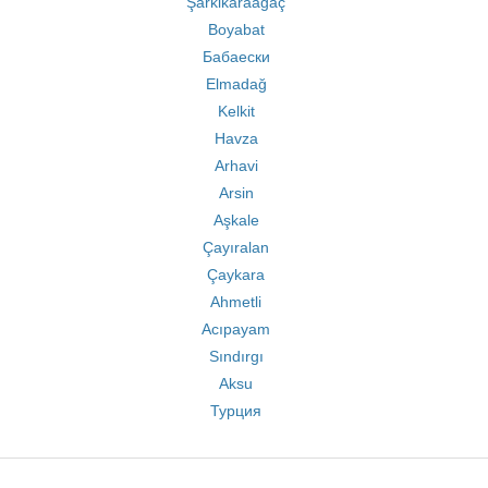
Şarkikaraağaç
Boyabat
Бабаески
Elmadağ
Kelkit
Havza
Arhavi
Arsin
Aşkale
Çayıralan
Çaykara
Ahmetli
Acıpayam
Sındırgı
Aksu
Турция