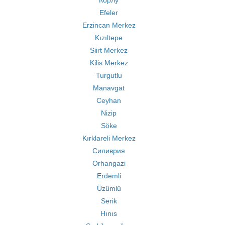
Корлу
Efeler
Erzincan Merkez
Kızıltepe
Siirt Merkez
Kilis Merkez
Turgutlu
Manavgat
Ceyhan
Nizip
Söke
Kırklareli Merkez
Силиврия
Orhangazi
Erdemli
Üzümlü
Serik
Hınıs