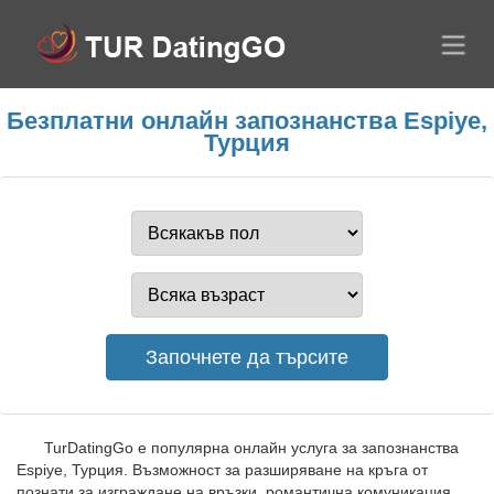
Безплатни онлайн запознанства Espiye,
Турция
TurDatingGo е популярна онлайн услуга за запознанства
Espiye, Турция. Възможност за разширяване на кръга от
познати за изграждане на връзки, романтична комуникация.