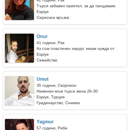
42 години, Рак
Търся забавен приятел, за да танцуваме
заедно
Espiye
Сериозна връзка
Onur
41 години, Рак
Аз съм пластичен хирург, имам нужда от
красива жена
Espiye
Семейство
Umut
35 години, Скорпион
Неженен мъж търси жена 26-30
Espiye, Турция
Градинарство, Снимка
Yagmur
57 години, Риби