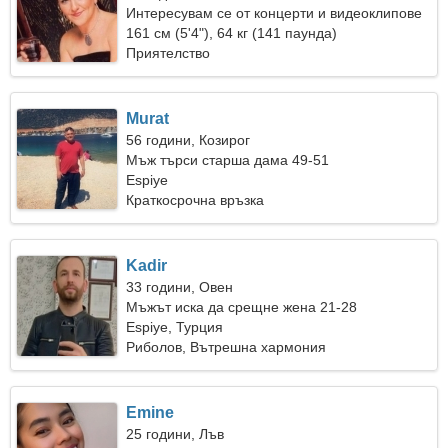
Интересувам се от концерти и видеоклипове
161 см (5'4"), 64 кг (141 паунда)
Приятелство
Murat
56 години, Козирог
Мъж търси старша дама 49-51
Espiye
Краткосрочна връзка
Kadir
33 години, Овен
Мъжът иска да срещне жена 21-28
Espiye, Турция
Риболов, Вътрешна хармония
Emine
25 години, Лъв