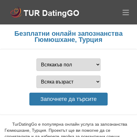
Безплатни онлайн запознанства
Гюмюшхане, Турция
TurDatingGo е популярна онлайн услуга за запознанства
Гюмюшхане, Турция. Проектът ще ви помогне да се
сприятелите и да изберете двойка за романтични срещи.