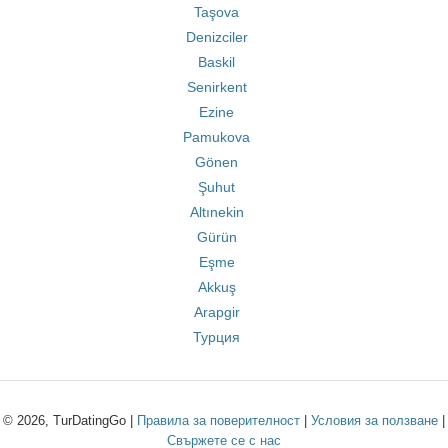
Taşova
Denizciler
Baskil
Senirkent
Ezine
Pamukova
Gönen
Şuhut
Altınekin
Gürün
Eşme
Akkuş
Arapgir
Турция
© 2026, TurDatingGo |
Правила за поверителност
|
Условия за ползване
|
Свържете се с нас