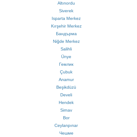
Altınordu
Siverek
Isparta Merkez
Kırşehir Merkez
Бандърма
Niğde Merkez
Salihli
Ünye
Гемлик
Çubuk
Anamur
Beşikdüzü
Develi
Hendek
Simav
Bor
Ceylanpınar
Чешме