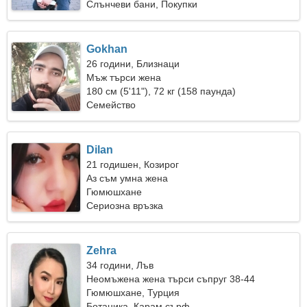
Слънчеви бани, Покупки
Gokhan
26 години, Близнаци
Мъж търси жена
180 см (5'11"), 72 кг (158 паунда)
Семейство
Dilan
21 годишен, Козирог
Аз съм умна жена
Гюмюшхане
Сериозна връзка
Zehra
34 години, Лъв
Неомъжена жена търси съпруг 38-44
Гюмюшхане, Турция
Ботаника, Карам сърф