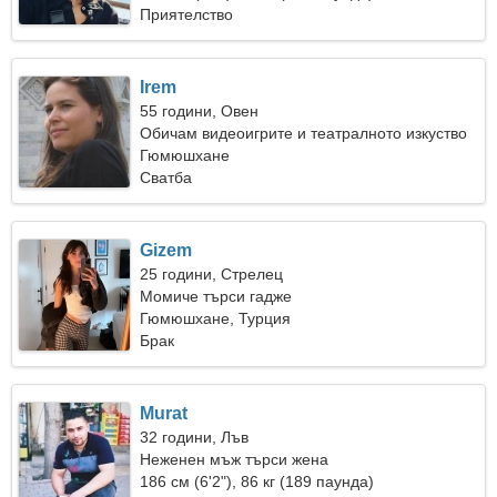
Приятелство
Irem
55 години, Овен
Обичам видеоигрите и театралното изкуство
Гюмюшхане
Сватба
Gizem
25 години, Стрелец
Момиче търси гадже
Гюмюшхане, Турция
Брак
Murat
32 години, Лъв
Неженен мъж търси жена
186 см (6'2"), 86 кг (189 паунда)