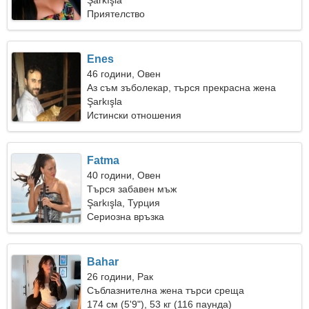
Şarkışla
Приятелство
Enes
46 години, Овен
Аз съм зъболекар, търся прекрасна жена
Şarkışla
Истински отношения
Fatma
40 години, Овен
Търся забавен мъж
Şarkışla, Турция
Сериозна връзка
Bahar
26 години, Рак
Съблазнителна жена търси среща
174 см (5'9"), 53 кг (116 паунда)