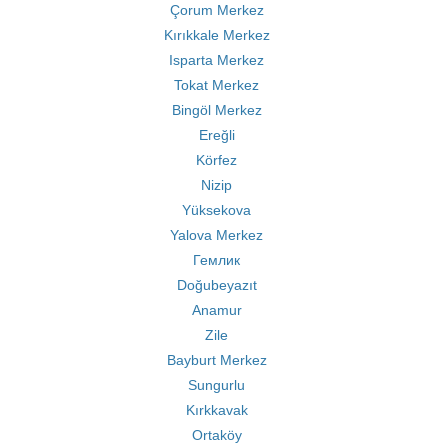
Çorum Merkez
Kırıkkale Merkez
Isparta Merkez
Tokat Merkez
Bingöl Merkez
Ereğli
Körfez
Nizip
Yüksekova
Yalova Merkez
Гемлик
Doğubeyazıt
Anamur
Zile
Bayburt Merkez
Sungurlu
Kırkkavak
Ortaköy