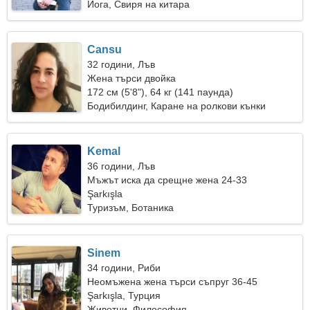
Йога, Свиря на китара
Cansu
32 години, Лъв
Жена търси двойка
172 см (5'8"), 64 кг (141 паунда)
Бодибилдинг, Каране на ролкови кънки
Kemal
36 години, Лъв
Мъжът иска да срещне жена 24-33
Şarkışla
Туризъм, Ботаника
Sinem
34 години, Риби
Неомъжена жена търси съпруг 36-45
Şarkışla, Турция
Животни, Философия