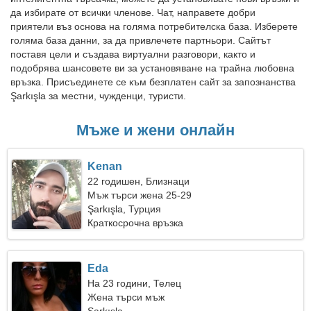
да избирате от всички членове. Чат, направете добри
приятели въз основа на голяма потребителска база. Изберете
голяма база данни, за да привлечете партньори. Сайтът
поставя цели и създава виртуални разговори, както и
подобрява шансовете ви за установяване на трайна любовна
връзка. Присъединете се към безплатен сайт за запознанства
Şarkışla за местни, чужденци, туристи.
Мъже и жени онлайн
Kenan
22 годишен, Близнаци
Мъж търси жена 25-29
Şarkışla, Турция
Краткосрочна връзка
Eda
На 23 години, Телец
Жена търси мъж