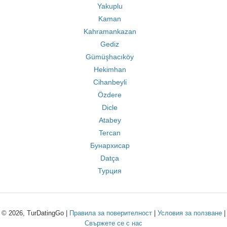
Yakuplu
Kaman
Kahramankazan
Gediz
Gümüşhacıköy
Hekimhan
Cihanbeyli
Özdere
Dicle
Atabey
Tercan
Бунархисар
Datça
Турция
© 2026, TurDatingGo |
Правила за поверителност
|
Условия за ползване
|
Свържете се с нас