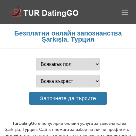
Безплатни онлайн запознанства
Şarkışla, Турция
TurDatingGo е популярна онлайн услуга за запознанства
Şarkışla, Турция. Сайтът помага за избор на лични профили с
интелигентна търсачка, можете да установявате нови връзки и