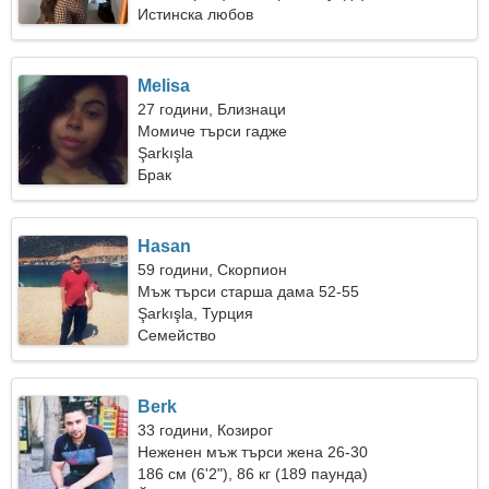
Истинска любов
Melisa
27 години, Близнаци
Момиче търси гадже
Şarkışla
Брак
Hasan
59 години, Скорпион
Мъж търси старша дама 52-55
Şarkışla, Турция
Семейство
Berk
33 години, Козирог
Неженен мъж търси жена 26-30
186 см (6'2"), 86 кг (189 паунда)