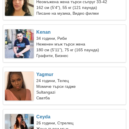
Неомъжена жена търси съпруг 33-42
162 см (5'4"), 55 кг (121 паунда)
Писане на музика, Видео филми
Kenan
34 години, Риби
Неженен мъж търси жена
180 см (5'11"), 75 кг (165 паунда)
Графити, Бизнес
Yagmur
24 години, Телец
Момиче търси гадже
Sultangazi
Сватба
Ceyda
26 години, Стрелец
Жена търси мъж