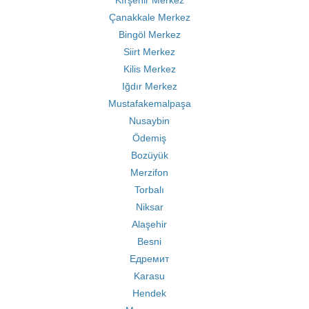
Kırşehir Merkez
Çanakkale Merkez
Bingöl Merkez
Siirt Merkez
Kilis Merkez
Iğdır Merkez
Mustafakemalpaşa
Nusaybin
Ödemiş
Bozüyük
Merzifon
Torbalı
Niksar
Alaşehir
Besni
Едремит
Karasu
Hendek