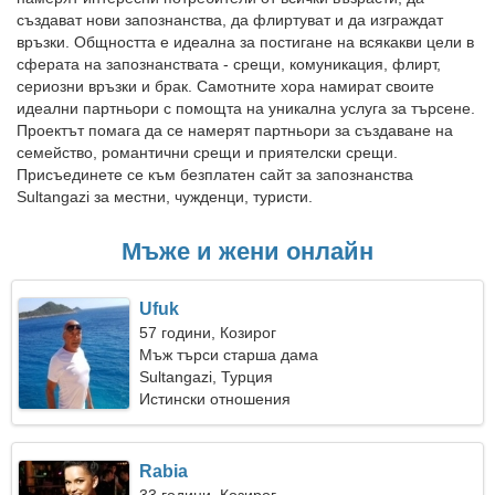
създават нови запознанства, да флиртуват и да изграждат
връзки. Общността е идеална за постигане на всякакви цели в
сферата на запознанствата - срещи, комуникация, флирт,
сериозни връзки и брак. Самотните хора намират своите
идеални партньори с помощта на уникална услуга за търсене.
Проектът помага да се намерят партньори за създаване на
семейство, романтични срещи и приятелски срещи.
Присъединете се към безплатен сайт за запознанства
Sultangazi за местни, чужденци, туристи.
Мъже и жени онлайн
Ufuk
57 години, Козирог
Мъж търси старша дама
Sultangazi, Турция
Истински отношения
Rabia