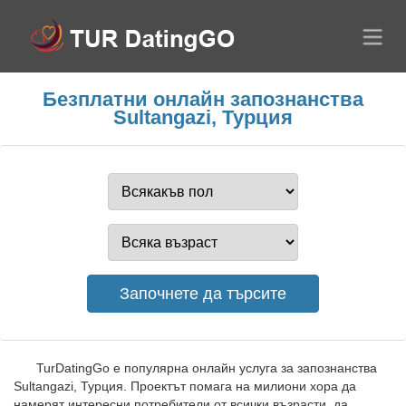
Безплатни онлайн запознанства
Sultangazi, Турция
TurDatingGo е популярна онлайн услуга за запознанства
Sultangazi, Турция. Проектът помага на милиони хора да
намерят интересни потребители от всички възрасти, да