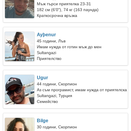
Мъж търси приятелка 23-31
182 см (6'0"), 74 кг (163 паунда)
Краткосрочна връзка
Ayþenur
45 години, Лъв
Имам нужда от готин мъж до мен
Sultangazi
Приятелство
Ugur
44 години, Скорпион
Аз съм програмист, имам нужда от приятелска
жена
Sultangazi, Турция
Семейство
Bilge
30 години, Скорпион