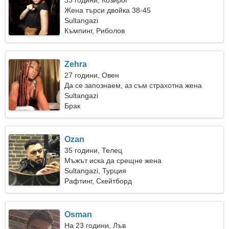
33 години, Козирог
Жена търси двойка 38-45
Sultangazi
Къмпинг, Риболов
Zehra
27 години, Овен
Да се запознаем, аз съм страхотна жена
Sultangazi
Брак
Ozan
35 години, Телец
Мъжът иска да срещне жена
Sultangazi, Турция
Рафтинг, Скейтборд
Osman
На 23 години, Лъв