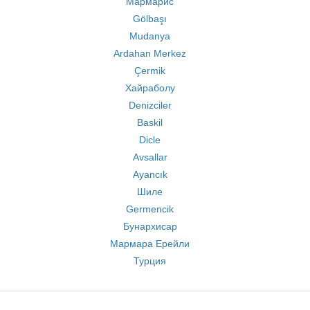
Мармарис
Gölbaşı
Mudanya
Ardahan Merkez
Çermik
Хайраболу
Denizciler
Baskil
Dicle
Avsallar
Ayancık
Шиле
Germencik
Бунархисар
Мармара Ерейли
Турция