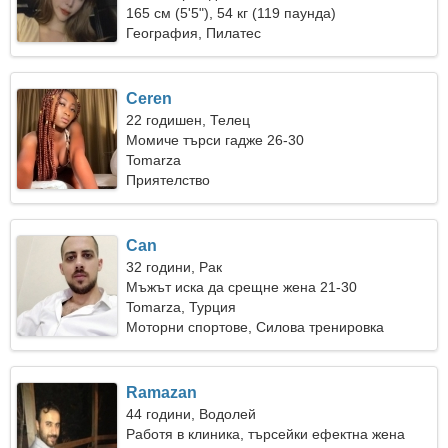
165 см (5'5"), 54 кг (119 паунда)
География, Пилатес
Ceren
22 годишен, Телец
Момиче търси гадже 26-30
Tomarza
Приятелство
Can
32 години, Рак
Мъжът иска да срещне жена 21-30
Tomarza, Турция
Моторни спортове, Силова тренировка
Ramazan
44 години, Водолей
Работя в клиника, търсейки ефектна жена