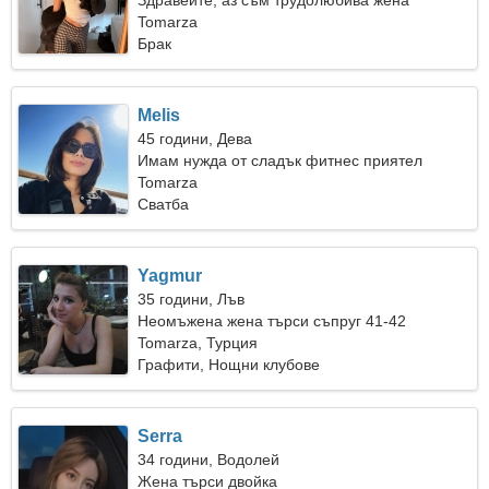
Здравейте, аз съм трудолюбива жена
Tomarza
Брак
Melis
45 години, Дева
Имам нужда от сладък фитнес приятел
Tomarza
Сватба
Yagmur
35 години, Лъв
Неомъжена жена търси съпруг 41-42
Tomarza, Турция
Графити, Нощни клубове
Serra
34 години, Водолей
Жена търси двойка