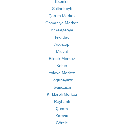
Esenler
Sultanbeyli
Çorum Merkez
Osmaniye Merkez
Искендерун
Tekirdağ
Акхисар
Midyat
Bilecik Merkez
Kahta
Yalova Merkez
Doğubeyazıt
Кушадасъ
Kırklareli Merkez
Reyhanlı
Çumra
Karasu
Görele