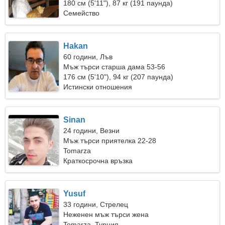
180 см (5'11"), 87 кг (191 паунда)
Семейство
Hakan
60 години, Лъв
Мъж търси старша дама 53-56
176 см (5'10"), 94 кг (207 паунда)
Истински отношения
Sinan
24 години, Везни
Мъж търси приятелка 22-28
Tomarza
Краткосрочна връзка
Yusuf
33 години, Стрелец
Неженен мъж търси жена
Tomarza, Турция