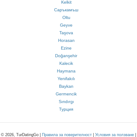
Kelkit
Саръкамъш
Oltu
Geyve
Taşova
Horasan
Ezine
Doğanşehir
Kalecik
Haymana
Yenifakılı
Baykan
Germencik
Sındırgı
Турция
© 2026, TurDatingGo |
Правила за поверителност
|
Условия за ползване
|