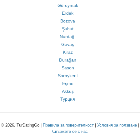
Güroymak
Erdek
Bozova
Şuhut
Nurdağı
Gevaş
Kiraz
Durağan
Sason
Saraykent
Eşme
Akkuş
Турция
© 2026, TurDatingGo |
Правила за поверителност
|
Условия за ползване
|
Свържете се с нас