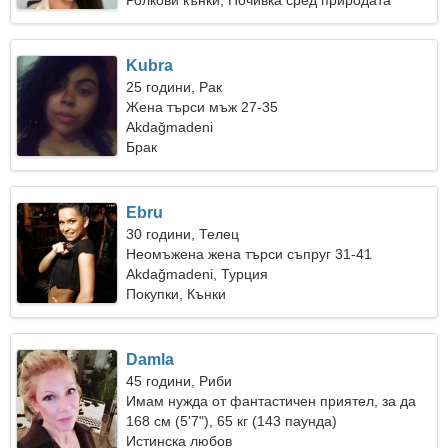
Ролкови кънки, Почивка сред природата
Kubra
25 години, Рак
Жена търси мъж 27-35
Akdağmadeni
Брак
Ebru
30 години, Телец
Неомъжена жена търси съпруг 31-41
Akdağmadeni, Турция
Покупки, Кънки
Damla
45 години, Риби
Имам нужда от фантастичен приятел, за да
караме ски заедно
168 см (5'7"), 65 кг (143 паунда)
Истинска любов