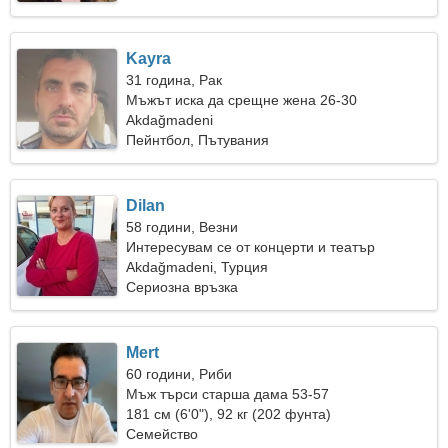
Kayra
31 година, Рак
Мъжът иска да срещне жена 26-30
Akdağmadeni
Пейнтбол, Пътувания
Dilan
58 години, Везни
Интересувам се от концерти и театър
Akdağmadeni, Турция
Сериозна връзка
Mert
60 години, Риби
Мъж търси старша дама 53-57
181 см (6'0"), 92 кг (202 фунта)
Семейство