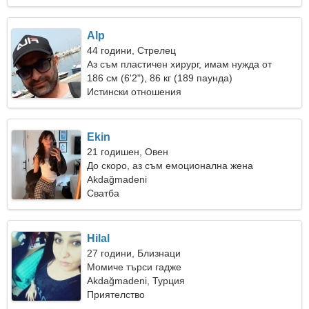
Alp
44 години, Стрелец
Аз съм пластичен хирург, имам нужда от
прекрасна жена
186 см (6'2"), 86 кг (189 паунда)
Истински отношения
Ekin
21 годишен, Овен
До скоро, аз съм емоционална жена
Akdağmadeni
Сватба
Hilal
27 години, Близнаци
Момиче търси гадже
Akdağmadeni, Турция
Приятелство