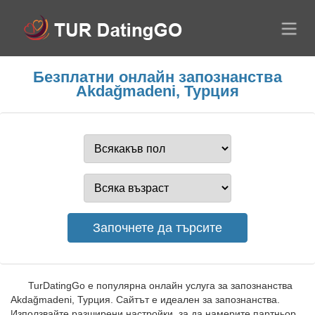
Безплатни онлайн запознанства
Akdağmadeni, Турция
TurDatingGo е популярна онлайн услуга за запознанства
Akdağmadeni, Турция. Сайтът е идеален за запознанства.
Използвайте разширени настройки, за да намерите партньор