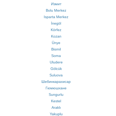
Измит
Bolu Merkez
Isparta Merkez
İnegöl
Körfez
Kozan
Ünye
Bismil
Soma
Uludere
Gölcük
Suluova
Шебинкарахисар
Гюмюшхане
Sungurlu
Kestel
Araklı
Yakuplu