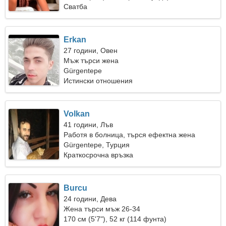
Сватба
Erkan
27 години, Овен
Мъж търси жена
Gürgentepe
Истински отношения
Volkan
41 години, Лъв
Работя в болница, търся ефектна жена
Gürgentepe, Турция
Краткосрочна връзка
Burcu
24 години, Дева
Жена търси мъж 26-34
170 см (5'7"), 52 кг (114 фунта)