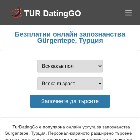
Безплатни онлайн запознанства
Gürgentepe, Турция
TurDatingGo е популярна онлайн услуга за запознанства
Gürgentepe, Турция. Персонализираното разширено търсене
ще ви помогне да намерите интересни кандидати за приятни