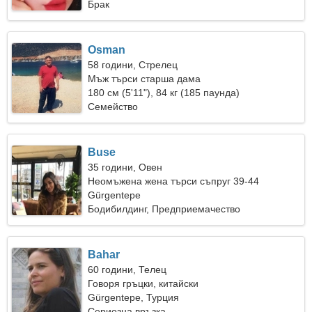
Брак
Osman
58 години, Стрелец
Мъж търси старша дама
180 см (5'11"), 84 кг (185 паунда)
Семейство
Buse
35 години, Овен
Неомъжена жена търси съпруг 39-44
Gürgentepe
Бодибилдинг, Предприемачество
Bahar
60 години, Телец
Говоря гръцки, китайски
Gürgentepe, Турция
Сериозна връзка