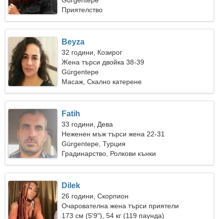
приятел
Gürgentepe
Приятелство
Beyza
32 години, Козирог
Жена търси двойка 38-39
Gürgentepe
Масаж, Скално катерене
Fatih
33 години, Дева
Неженен мъж търси жена 22-31
Gürgentepe, Турция
Градинарство, Ролкови кънки
Dilek
26 години, Скорпион
Очарователна жена търси приятели
173 см (5'9"), 54 кг (119 паунда)