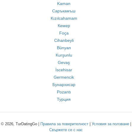
Kaman
Саръкамъш
Kızılcahamam
Кемер
Foça
Cihanbeyli
Bünyan
Kurşunlu
Gevaş
İscehisar
Germencik
Бунархисар
Pozantı
Турция
© 2026, TurDatingGo |
Правила за поверителност
|
Условия за ползване
|
Свържете се с нас