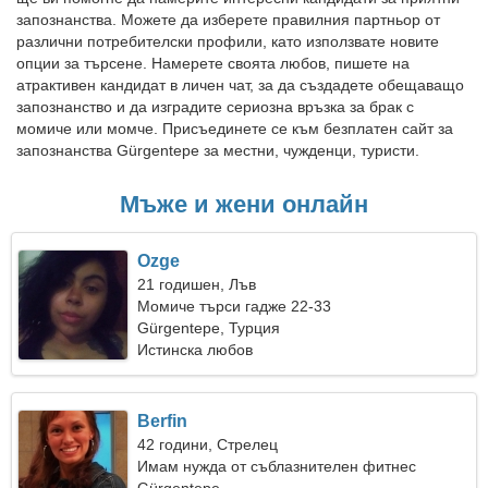
запознанства. Можете да изберете правилния партньор от
различни потребителски профили, като използвате новите
опции за търсене. Намерете своята любов, пишете на
атрактивен кандидат в личен чат, за да създадете обещаващо
запознанство и да изградите сериозна връзка за брак с
момиче или момче. Присъединете се към безплатен сайт за
запознанства Gürgentepe за местни, чужденци, туристи.
Мъже и жени онлайн
Ozge
21 годишен, Лъв
Момиче търси гадже 22-33
Gürgentepe, Турция
Истинска любов
Berfin
42 години, Стрелец
Имам нужда от съблазнителен фитнес