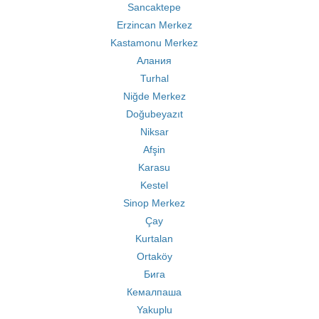
Sancaktepe
Erzincan Merkez
Kastamonu Merkez
Алания
Turhal
Niğde Merkez
Doğubeyazıt
Niksar
Afşin
Karasu
Kestel
Sinop Merkez
Çay
Kurtalan
Ortaköy
Бига
Кемалпаша
Yakuplu