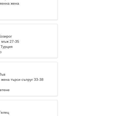
менна жена
Козирог
 мъж 27-35
 Турция
о
Лъв
жена търси съпруг 33-38
Четене
Телец