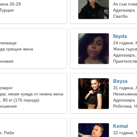
жена 26-29
Аз съм пла
 Турция
Адапазаръ
Сватба
Ilayda
Близнаци
24 години, 
 да срещне жена
Жена търси
Адапазаръ,
ономия
Приятелств
Beyza
Козирог
31 година, 
ер, имам нужда от нежна жена
Неомъжена 
), 80 кг (176 паунда)
Адапазаръ
тношения
Роботика, 
Kemal
и, Риби
32 години, 