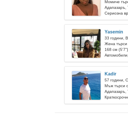
Момиче търс
Адапазаръ,
Сериозна в
Yasemin
33 години, 
Жена търси
168 см (5'7"
Автомобили,
Kadir
57 години, 
Мъж търси 
Адапазаръ,
Краткосрочн