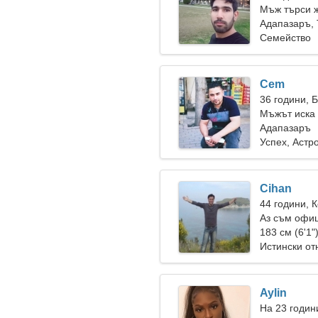
Мъж търси 
Адапазаръ,
Семейство
Cem
36 години, 
Мъжът иска
Адапазаръ
Успех, Астр
Cihan
44 години, 
Аз съм офиц
183 см (6'1"
Истински о
Aylin
На 23 годин