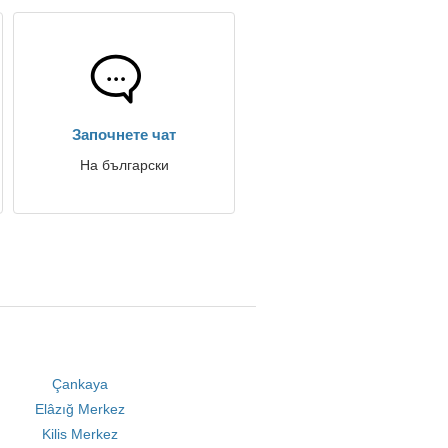
Започнете чат
На български
Çankaya
Elâzığ Merkez
Kilis Merkez