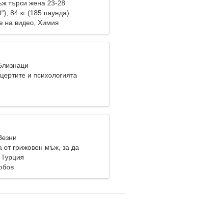
ж търси жена 23-28
"), 84 кг (185 паунда)
е на видео, Химия
 Близнаци
цертите и психологията
Везни
 от грижовен мъж, за да
 Турция
юбов