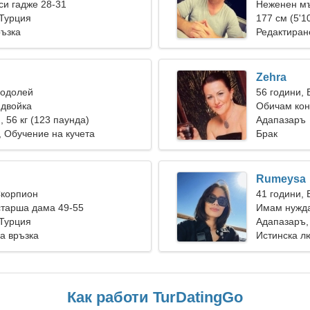
и гадже 28-31
Неженен мъ
 Турция
177 см (5'10
ръзка
Редактиран
Zehra
Водолей
56 години,
 двойка
Обичам кон
), 56 кг (123 паунда)
Адапазаръ
 Обучение на кучета
Брак
Rumeysa
Скорпион
41 години, 
старша дама 49-55
Имам нужда
 Турция
пътувам
Адапазаръ,
а връзка
Истинска л
Как работи TurDatingGo