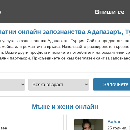
Впиши се
латни онлайн запознанства Адапазаръ, Т
 услуга за запознанства Адапазаръ, Турция. Сайтът предоставя н
семейна или романтична връзка. Използвайте разширеното търсене
ти. Вижте други профили и поканете потребители на романтични с
иални партньори. Присъединете се към безплатен сайт за запознан
Мъже и жени онлайн
Bahar
Овен
25 години,