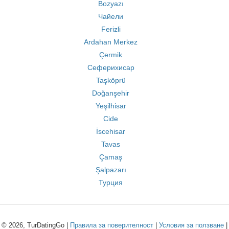
Bozyazı
Чайели
Ferizli
Ardahan Merkez
Çermik
Сеферихисар
Taşköprü
Doğanşehir
Yeşilhisar
Cide
İscehisar
Tavas
Çamaş
Şalpazarı
Турция
© 2026, TurDatingGo |
Правила за поверителност
|
Условия за ползване
|