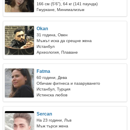
166 см (5'6"), 64 кг (141 паунда)
Гмуркане, Минимализъм
Okan
31 година, Овен
Мъжът иска да срещне жена
Истанбул
Археология, Плаване
Fatma
60 години, Дева
Обичам фитнеса и пазаруването
Истанбул, Турция
Истинска любов
Sercan
На 23 години, Лъв
Мъж търси жена