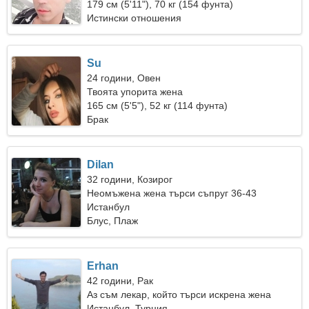
179 см (5'11"), 70 кг (154 фунта)
Истински отношения
Su
24 години, Овен
Твоята упорита жена
165 см (5'5"), 52 кг (114 фунта)
Брак
Dilan
32 години, Козирог
Неомъжена жена търси съпруг 36-43
Истанбул
Блус, Плаж
Erhan
42 години, Рак
Аз съм лекар, който търси искрена жена
Истанбул, Турция