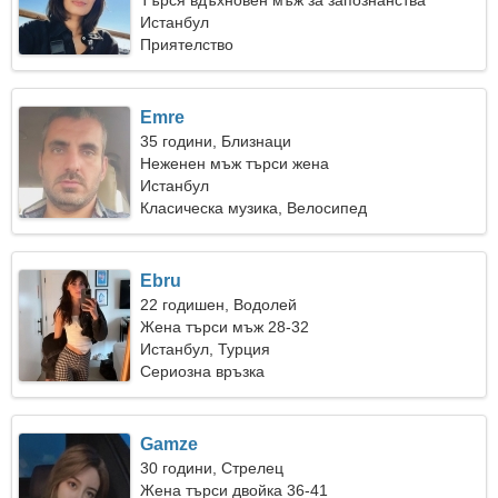
Търся вдъхновен мъж за запознанства
Истанбул
Приятелство
Emre
35 години, Близнаци
Неженен мъж търси жена
Истанбул
Класическа музика, Велосипед
Ebru
22 годишен, Водолей
Жена търси мъж 28-32
Истанбул, Турция
Сериозна връзка
Gamze
30 години, Стрелец
Жена търси двойка 36-41