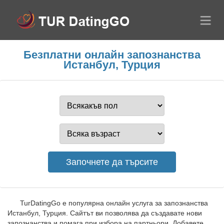
Безплатни онлайн запознанства
Истанбул, Турция
TurDatingGo е популярна онлайн услуга за запознанства
Истанбул, Турция. Сайтът ви позволява да създавате нови
запознанства и помага при избора на партньори. Добавете