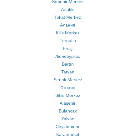
Kırşehir Merkez
Artuklu
Tokat Merkez
Алания
Kilis Merkez
Turgutlu
Erciş
Люлебургас
Bartın
Tatvan
Şırnak Merkez
Фетхие
Bitlis Merkez
Alaşehir
Bulancak
Yalvaç
Ceylanpınar
Karamürsel