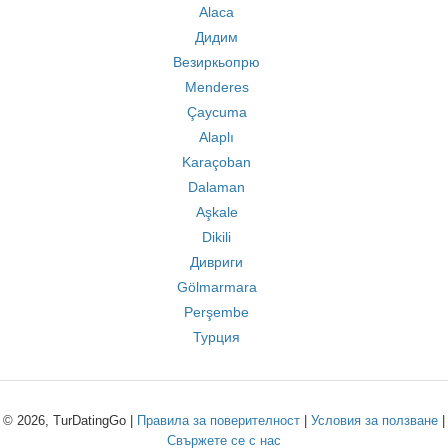
Alaca
Дидим
Везиркьопрю
Menderes
Çaycuma
Alaplı
Karaçoban
Dalaman
Aşkale
Dikili
Дивриги
Gölmarmara
Perşembe
Турция
© 2026, TurDatingGo |
Правила за поверителност
|
Условия за ползване
|
Свържете се с нас