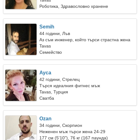
Tavas
Роботика, Здравословно хранене
Semih
44 години, Лъв
Аз съм инженер, който търси страстна жена
Tavas
Семейство
Ayca
42 години, Стрелец
Търся идеалния фитнес мъж
Tavas, Турция
Сватба
Ozan
34 години, Скорпион
Неженен мъж търси жена 24-29
177 см (5'10"), 76 кг (167 паунда)