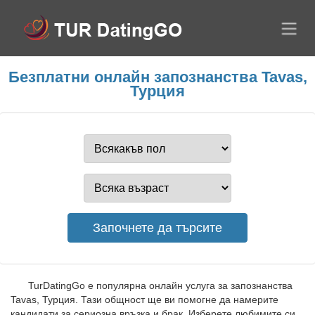
Безплатни онлайн запознанства Tavas,
Турция
TurDatingGo е популярна онлайн услуга за запознанства
Tavas, Турция. Тази общност ще ви помогне да намерите
кандидати за сериозна връзка и брак. Изберете любимите си