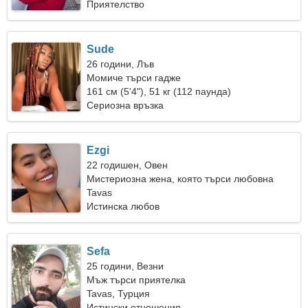
Приятелство
Sude
26 години, Лъв
Момиче търси гадже
161 см (5'4"), 51 кг (112 паунда)
Сериозна връзка
Ezgi
22 годишен, Овен
Мистериозна жена, която търси любовна
връзка
Tavas
Истинска любов
Sefa
25 години, Везни
Мъж търси приятелка
Tavas, Турция
Истински отношения