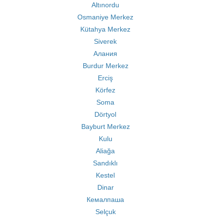
Altınordu
Osmaniye Merkez
Kütahya Merkez
Siverek
Алания
Burdur Merkez
Erciş
Körfez
Soma
Dörtyol
Bayburt Merkez
Kulu
Aliağa
Sandıklı
Kestel
Dinar
Кемалпаша
Selçuk