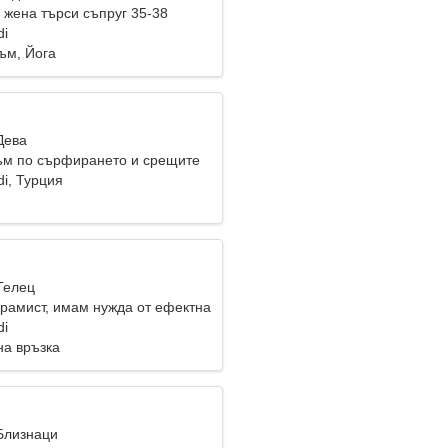
жена търси съпруг 35-38
di
ъм, Йога
Дева
ъм по сърфирането и срещите
i, Турция
Телец
грамист, имам нужда от ефектна
di
на връзка
 Близнаци