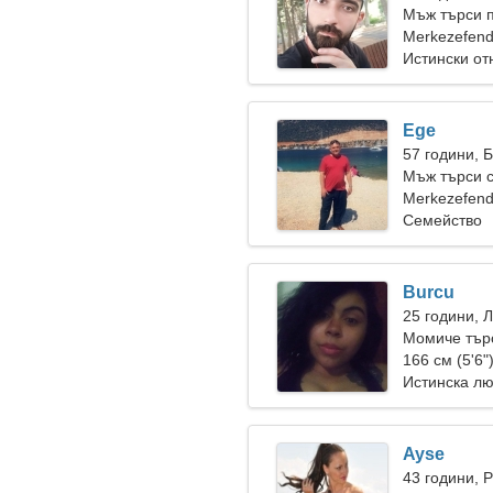
Мъж търси 
Merkezefend
Истински о
Ege
57 години, 
Мъж търси 
Merkezefend
Семейство
Burcu
25 години, 
Момиче тър
166 см (5'6"
Истинска л
Ayse
43 години, 