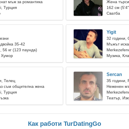
нат мъж за романтика
Жена търс
i, Турция
162 см (5'4"
о
Сватба
Yigit
Везни
32 години,
двойка 35-42
Мъжът иска
), 56 кг (123 паунда)
Merkezefen
, Хумор
Музика, Кл
Sercan
и, Телец
35 години, 
аз съм общителна жена
Неженен мъ
i, Турция
Merkezefend
ръзка
Театър, Изк
Как работи TurDatingGo