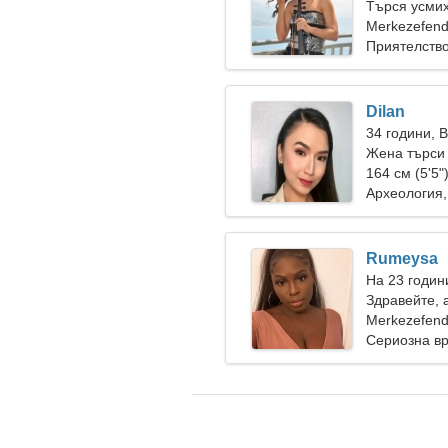
Търся усмих
Merkezefend
Приятелств
Dilan
34 години, 
Жена търси 
164 см (5'5"
Археология
Rumeysa
На 23 годин
Здравейте, 
Merkezefend
Сериозна в