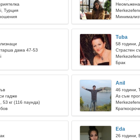
приятелка
Неомъжена 
i, Турция
Merkezefen
тношения
Минимализ
Tuba
Близнаци
58 години, 
старша дама 47-53
Страстен с
i
Merkezefend
Брак
Anil
Лъв
46 години, 
си гадже
Аз съм про
), 53 кг (116 паунда)
жена
Merkezefen
юбов
Краткосроч
Eda
Рак
26 години,