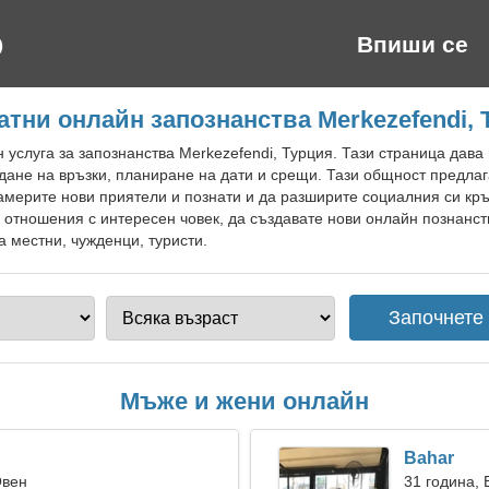
Впиши се
атни онлайн запознанства Merkezefendi, 
 услуга за запознанства Merkezefendi, Турция. Тази страница дав
ждане на връзки, планиране на дати и срещи. Тази общност предла
мерите нови приятели и познати и да разширите социалния си кръг
 отношения с интересен човек, да създавате нови онлайн познанс
а местни, чужденци, туристи.
Мъже и жени онлайн
Bahar
Овен
31 година,