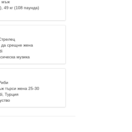
и мъж
), 49 кг (108 паунда)
 Стрелец
 да срещне жена
di
асическа музика
Риби
ж търси жена 25-30
i, Турция
уство