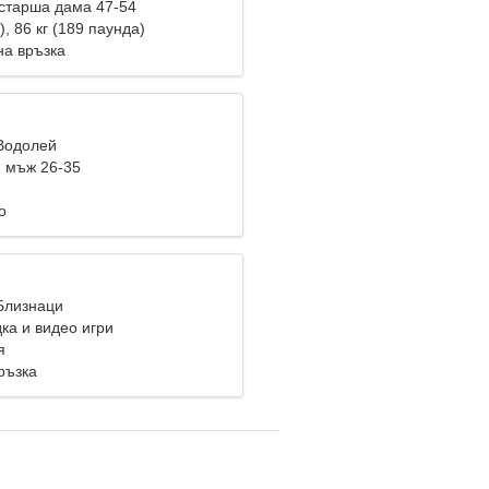
старша дама 47-54
), 86 кг (189 паунда)
на връзка
 Водолей
 мъж 26-35
о
 Близнаци
ка и видео игри
я
ръзка