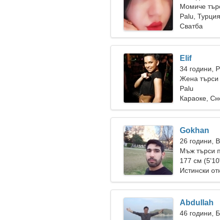
Момиче тър
Palu, Турци
Сватба
Elif
34 години, 
Жена търси
Palu
Караоке, С
Gokhan
26 години, 
Мъж търси 
177 см (5'10
Истински о
Abdullah
46 години, 