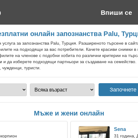
Впиши се
зплатни онлайн запознанства Palu, Тур
 услуга за запознанства Palu, Турция. Разширеното търсене в сайт
филите на подходящи за вас потребители. Качете красиви снимки в
филите на членове с подобни хобита по различни критерии на търс
 и да изберете подходящи партньори за създаване на семейство.
, чужденци, туристи.
Мъже и жени онлайн
Sena
Скорпион
31 година, 