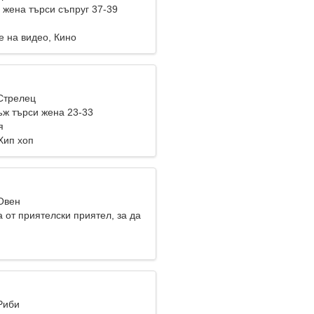
жена търси съпруг 37-39
е на видео, Кино
 Стрелец
ж търси жена 23-33
я
Хип хоп
 Овен
 от приятелски приятел, за да
о
Риби