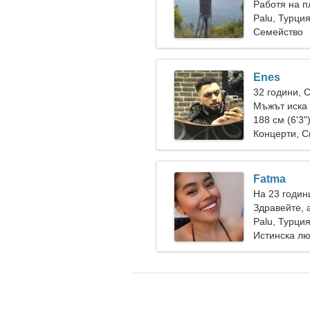
Работя на п
мечтателна
Palu, Турци
Семейство
Enes
32 години, 
Мъжът иска 
188 см (6'3"
Концерти, С
Fatma
На 23 годин
Здравейте, 
Palu, Турци
Истинска л