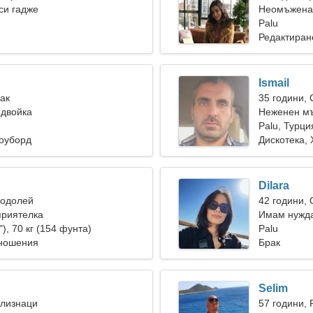
си гадже
Неомъжена 
я
Palu
Редактиран
Ismail
Рак
35 години,
 двойка
Неженен мъ
Palu, Турци
ноуборд
Дискотека, 
Dilara
Водолей
42 години,
приятелка
Имам нужда
"), 70 кг (154 фунта)
готвя заедн
Palu
тношения
Брак
Selim
Близнаци
57 години, 