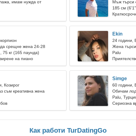
лажа, имам нужда от
Мъж търси 
 жена
я
185 см (6'1"
Краткосроч
Ekin
Скорпион
24 години,
да срещне жена 24-28
Жена търси
), 75 кг (165 паунда)
Palu
вирене на пиано
Приятелств
Simge
и, Козирог
60 години,
аз съм креативна жена
Обичам лод
я
Palu, Турци
юбов
Сериозна в
Как работи TurDatingGo