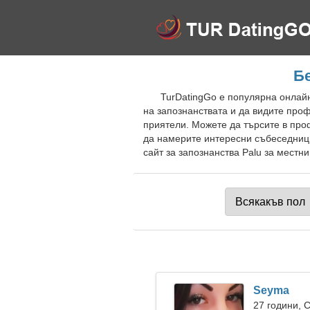
Бе
TurDatingGo е популярна онлайн
на запознанствата и да видите про
приятели. Можете да търсите в про
да намерите интересни събеседници
сайт за запознанства Palu за местни
Seyma
27 години, 