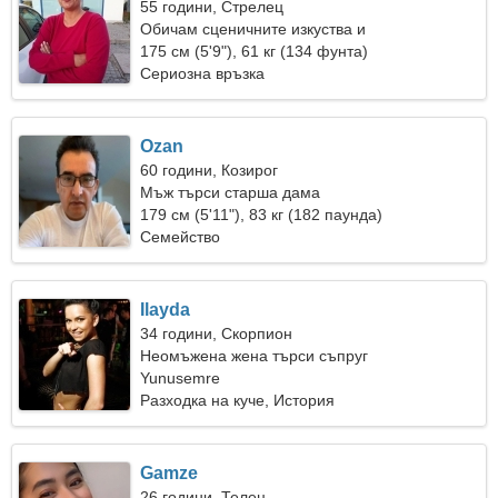
55 години, Стрелец
Обичам сценичните изкуства и
къмпингуването
175 см (5'9"), 61 кг (134 фунта)
Сериозна връзка
Ozan
60 години, Козирог
Мъж търси старша дама
179 см (5'11"), 83 кг (182 паунда)
Семейство
Ilayda
34 години, Скорпион
Неомъжена жена търси съпруг
Yunusemre
Разходка на куче, История
Gamze
26 години, Телец