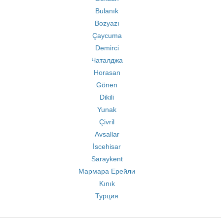
Bulanık
Bozyazı
Çaycuma
Demirci
Чаталджа
Horasan
Gönen
Dikili
Yunak
Çivril
Avsallar
İscehisar
Saraykent
Мармара Ерейли
Kınık
Турция