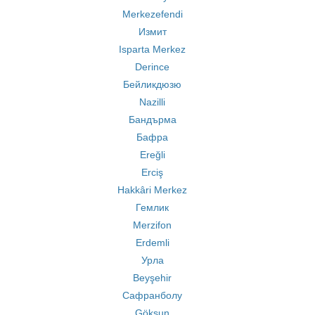
Merkezefendi
Измит
Isparta Merkez
Derince
Бейликдюзю
Nazilli
Бандърма
Бафра
Ereğli
Erciş
Hakkâri Merkez
Гемлик
Merzifon
Erdemli
Урла
Beyşehir
Сафранболу
Göksun