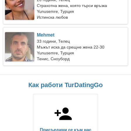
Страхотна жена, която търси връзка
Yunusemre, Турция
Истинска любов
Mehmet
33 години, Телец
Мъжът иска да срещне жена 22-30
Yunusemre, Турция
Тенис, Сноуборд
Как работи TurDatingGo
Присъедини се към нас