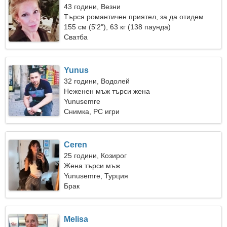
43 години, Везни
Търся романтичен приятел, за да отидем
заедно
155 см (5'2"), 63 кг (138 паунда)
Сватба
Yunus
32 години, Водолей
Неженен мъж търси жена
Yunusemre
Снимка, PC игри
Ceren
25 години, Козирог
Жена търси мъж
Yunusemre, Турция
Брак
Melisa