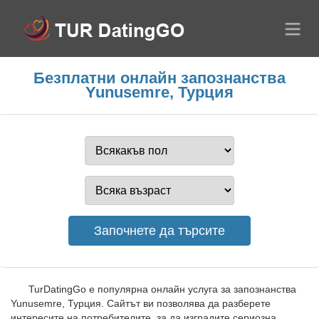
Безплатни онлайн запознанства
Yunusemre, Турция
TurDatingGo е популярна онлайн услуга за запознанства
Yunusemre, Турция. Сайтът ви позволява да разберете
интересите на потребителите, за да изградите сериозна