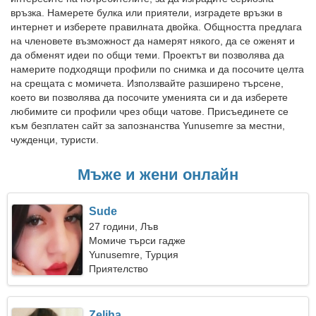
връзка. Намерете булка или приятели, изградете връзки в
интернет и изберете правилната двойка. Общността предлага
на членовете възможност да намерят някого, да се оженят и
да обменят идеи по общи теми. Проектът ви позволява да
намерите подходящи профили по снимка и да посочите целта
на срещата с момичета. Използвайте разширено търсене,
което ви позволява да посочите уменията си и да изберете
любимите си профили чрез общи чатове. Присъединете се
към безплатен сайт за запознанства Yunusemre за местни,
чужденци, туристи.
Мъже и жени онлайн
Sude
27 години, Лъв
Момиче търси гадже
Yunusemre, Турция
Приятелство
Zeliha