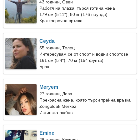
43 години, Овен
Работя на плажа, търся готина жена
179 см (5'11"), 80 кг (176 паунда)
Краткосрочна връзка
Ceyda
55 години, Телец
Интересувам се от спорт и водни спортове
161 см (5'4"), 70 кг (154 фунта)
Брак
Meryem
27 години, Дева
Прекрасна жена, която търси трайна връзка
Zonguldak Merkez
Истинска любов
Emine
26 години, Козирог