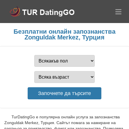
Безплатни онлайн запознанства
Zonguldak Merkez, Турция
TurDatingGo е популярна онлайн услуга за запознанства
Zonguldak Merkez, Турция. Сайтът помага за намиране на
партньор за приятелство, флирт или запознанства. Позволява