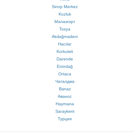
Sinop Merkez
Kozluk
Малазгирт
Tosya
Akdağmadeni
Hacılar
Korkuteli
Darende
Emirdağ
Ortaca
Чаталджа
Banaz
Аванос
Haymana
Saraykent
Турция