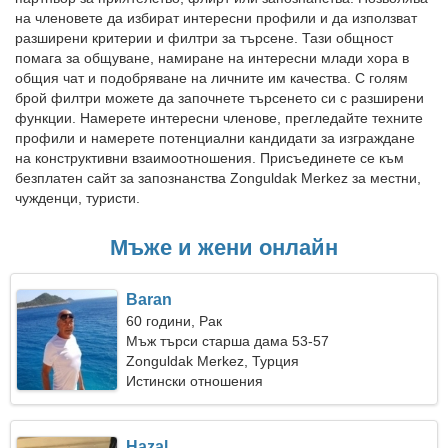
на членовете да избират интересни профили и да използват
разширени критерии и филтри за търсене. Тази общност
помага за общуване, намиране на интересни млади хора в
общия чат и подобряване на личните им качества. С голям
брой филтри можете да започнете търсенето си с разширени
функции. Намерете интересни членове, прегледайте техните
профили и намерете потенциални кандидати за изграждане
на конструктивни взаимоотношения. Присъединете се към
безплатен сайт за запознанства Zonguldak Merkez за местни,
чужденци, туристи.
Мъже и жени онлайн
Baran
60 години, Рак
Мъж търси старша дама 53-57
Zonguldak Merkez, Турция
Истински отношения
Hazal