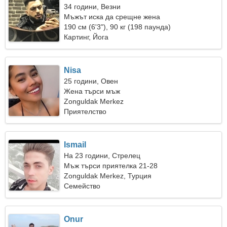
34 години, Везни
Мъжът иска да срещне жена
190 см (6'3"), 90 кг (198 паунда)
Картинг, Йога
Nisa
25 години, Овен
Жена търси мъж
Zonguldak Merkez
Приятелство
Ismail
На 23 години, Стрелец
Мъж търси приятелка 21-28
Zonguldak Merkez, Турция
Семейство
Onur