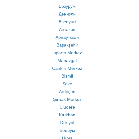
Ерзурум
Денизли
Esenyurt
Антакия
Арнауткьой
Başakşehir
Isparta Merkez
Manavgat
Çankırı Merkez
Bismil
Söke
Ardeşen
Şırnak Merkez
Uludere
Kırıkhan
Dörtyol
Бодрум
Hınıs